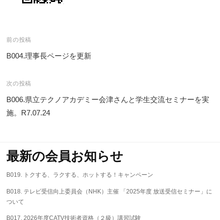
投
前の投稿
稿
B004.理事長ページを更新
ナ
次の投稿
ビ
B006.県立テクノアカデミー会津さんと学生交流セミナーを実
ゲ
施。R7.07.24
ー
シ
ョ
最新の会員お知らせ
ン
B019. トクする、ラクする、ホットする！キャンペーン
B018. テレビ受信向上委員会（NHK）主催 「2025年度 放送受信セミナー」に
ついて
B017. 2026年度CATV技術者資格（２級）講習試験