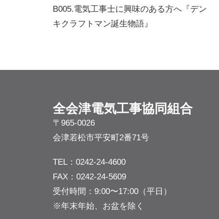
稿
B005.電気工事士に興味のある方へ『デン
キクラフトマン誕生物語』
ナ
ビ
ゲ
ー
シ
全会津電気⼯事協同組合
ョ
〒965-0026
ン
会津若松市平安町2番71号
TEL：
0242-24-4600
FAX：0242-24-5609
受付時間：9:00〜17:00（平日）
※年末年始、お盆を除く